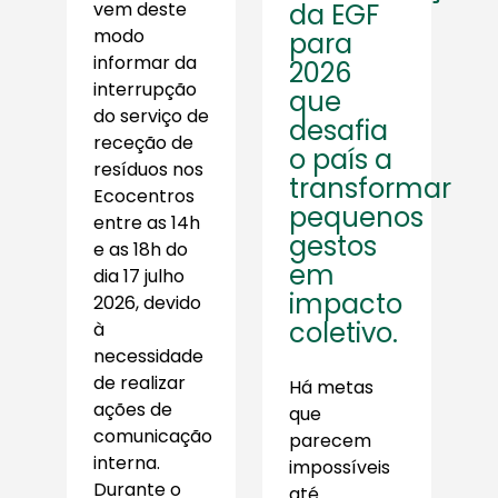
vem deste
da EGF
modo
para
informar da
2026
interrupção
que
do serviço de
desafia
receção de
o país a
resíduos nos
transformar
Ecocentros
pequenos
entre as 14h
gestos
e as 18h do
em
dia 17 julho
impacto
2026, devido
coletivo.
à
necessidade
de realizar
Há metas
ações de
que
comunicação
parecem
interna.
impossíveis
Durante o
até