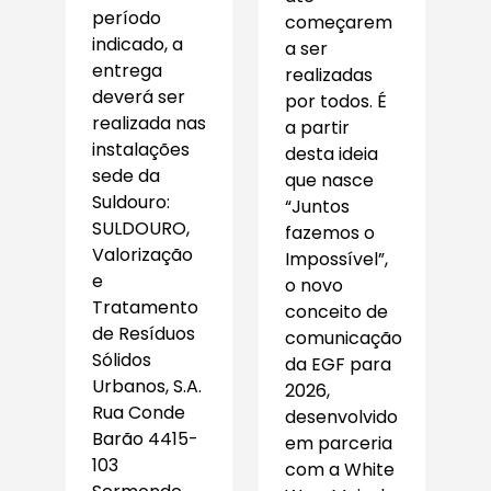
período
começarem
indicado, a
a ser
entrega
realizadas
deverá ser
por todos. É
realizada nas
a partir
instalações
desta ideia
sede da
que nasce
Suldouro:
“Juntos
SULDOURO,
fazemos o
Valorização
Impossível”,
e
o novo
Tratamento
conceito de
de Resíduos
comunicação
Sólidos
da EGF para
Urbanos, S.A.
2026,
Rua Conde
desenvolvido
Barão 4415-
em parceria
103
com a White