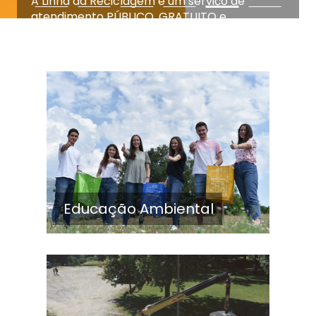
A Linha da Reciclagem é um serviço de
atendimento PÚBLICO, GRATUITO e
NACIONAL que foi criado para dar respostas
eficazes ao cidadão, nomeadamente para
responder a dúvidas, pedidos de informação,
sugestões, reclamações, elogios e pedidos de
serviço relacionados com a recolha e
tratamento de resíduos urbanos.
Saiba Mais
Educação Ambiental