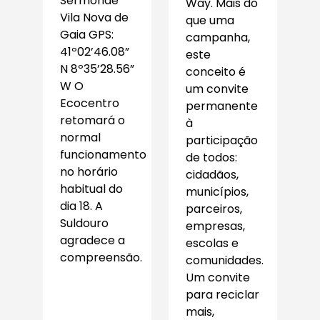
Sermonde
Way. Mais do
Vila Nova de
que uma
Gaia GPS:
campanha,
41º02’46.08”
este
N 8º35’28.56”
conceito é
W O
um convite
Ecocentro
permanente
retomará o
à
normal
participação
funcionamento
de todos:
no horário
cidadãos,
habitual do
municípios,
dia 18. A
parceiros,
Suldouro
empresas,
agradece a
escolas e
compreensão.
comunidades.
Um convite
para reciclar
mais,